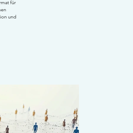
rmat für
men
xion und