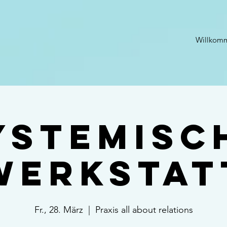
Willkom
ystemisc
Werkstat
Fr., 28. März
  |  
Praxis all about relations