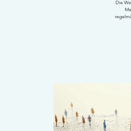
Die Wer
Me
regelmä