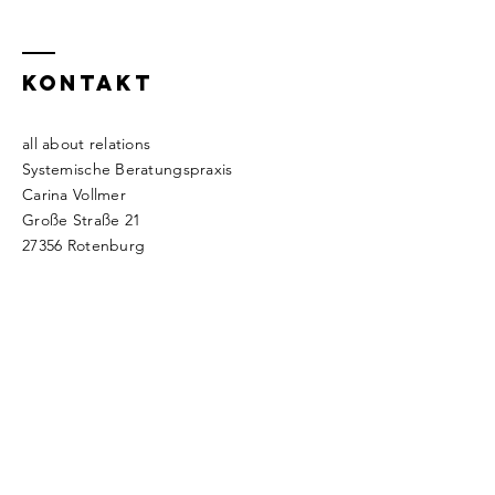
KONTAKT
all about relations
Systemische Beratungspraxis
Carina Vollmer
Große Straße 21
27356 Rotenburg
Tel.:
+49 (0) 175 6365 366
kontakt(at)allaboutrelations.de