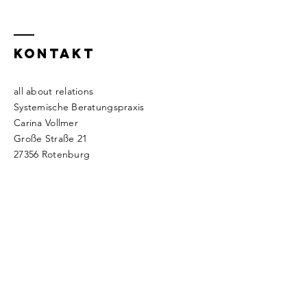
KONTAKT
all about relations
Systemische Beratungspraxis
Carina Vollmer
Große Straße 21
27356 Rotenburg
Tel.:
+49 (0) 175 6365 366
kontakt(at)allaboutrelations.de