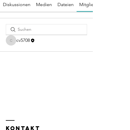
Diskussionen
Medien
Dateien
Mitglieder
cv5708
cv5708
KONTAKT